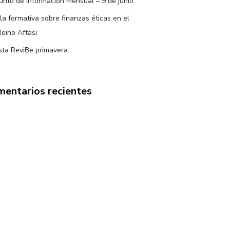
nto de información mensual – 9 de junio
la formativa sobre finanzas éticas en el
Reino Aftasi
sta ReviBe primavera
entarios recientes