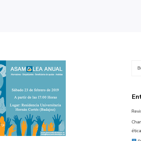
Ent
Revi
Char
étic