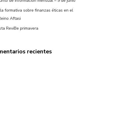
nto de información mensual – 9 de junio
la formativa sobre finanzas éticas en el
Reino Aftasi
sta ReviBe primavera
entarios recientes