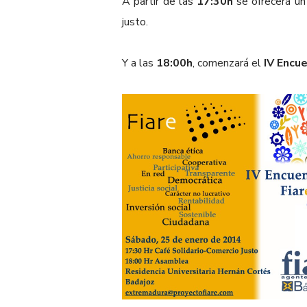
A partir de las
17:30h
se ofrecerá u
justo.
Y a las
18:00h
, comenzará el
IV Encu